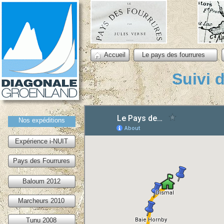
Accueil
Le pays des fourrures
Suivi 
Nos expéditions
Expérience i-NUIT
Pays des Fourrures
Baloum 2012
Marcheurs 2010
Tunu 2008