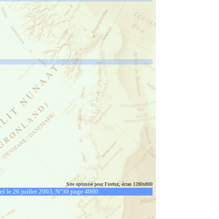
Site optimisé pour Firefox, écran 1280x800
el le 26 juillet 2003, N°30 page 4000